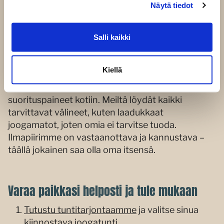
kaikki, mitä sinun tarvitsee tietää.
Näytä tiedot
Salli kaikki
Ensimmäinen joogatuntisi: Mitä odottaa?
Tärkeintä on saapua paikalle avoimin mielin. Pue
Kiellä
yllesi mukavat ja joustavat vaatteet, joissa on
helppo liikkua. Ota mukaan vesipullo, mutta jätä
suorituspaineet kotiin. Meiltä löydät kaikki
tarvittavat välineet, kuten laadukkaat
joogamatot, joten omia ei tarvitse tuoda.
Ilmapiirimme on vastaanottava ja kannustava –
täällä jokainen saa olla oma itsensä.
Varaa paikkasi helposti ja tule mukaan
Tutustu tuntitarjontaamme
ja valitse sinua
kiinnostava joogatunti