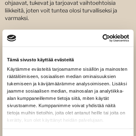
ohjaavat, tukevat ja tarjoavat vaihtoehtoisia
liikkeitä, joten voit tuntea olosi turvalliseksi ja
varmaksi.
Katso joogatuntien aikataulu
Oletko valmis aloittamaan?
Tutustu ajantasaiseen
Tämä sivusto käyttää evästeitä
lukujärjestykseemme
ja varaa paikkasi helposti
Käytämme evästeitä tarjoamamme sisällön ja mainosten
suoraan nettisivuiltamme. Nähdään matolla!
räätälöimiseen, sosiaalisen median ominaisuuksien
tukemiseen ja kävijämäärämme analysoimiseen. Lisäksi
jaamme sosiaalisen median, mainosalan ja analytiikka-
Miten aloittaa jooga Kirkkonummella?
alan kumppaneillemme tietoja siitä, miten käytät
Askeleet ensimmäiselle tunnille
sivustoamme. Kumppanimme voivat yhdistää näitä
tietoja muihin tietoihin, joita olet antanut heille tai joita on
Oletko valmis ottamaan ensimmäisen askeleen?
kerätty, kun olet käyttänyt heidän palvelujaan.
Hienoa! Olemme tehneet aloittamisesta
mahdollisimman helppoa ja mukavaa. Tässä