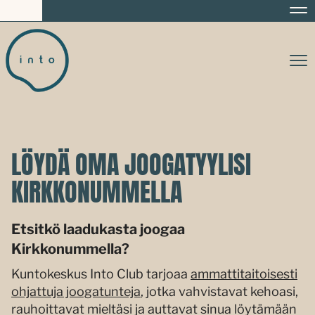
Na
Na
LÖYDÄ OMA JOOGATYYLISI
KIRKKONUMMELLA
Etsitkö laadukasta joogaa
Kirkkonummella?
Kuntokeskus Into Club tarjoaa
ammattitaitoisesti
ohjattuja joogatunteja
, jotka vahvistavat kehoasi,
rauhoittavat mieltäsi ja auttavat sinua löytämään