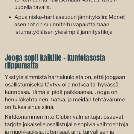
uudella tavalla.
Apua niska-hartiaseudun jännityksiin: Monet
asennot on suunniteltu vapauttamaan
istumatyöläisen yleisimpiä jännitystiloja.
Jooga sopii kaikille – kuntotasosta
riippumatta
Yksi yleisimmistä harhaluuloista on, että joogaan
osallistumiseksi täytyy olla notkea tai hyvässä
kunnossa. Tämä ei pidä paikkaansa. Jooga on
henkilökohtainen matka, ja meidän tehtävämme
on tukea sinua siinä.
Kirkkonummen Into Clubin
valmentajat
osaavat
tarjota jokaiselle osallistujalle sopivia vaihtoehtoja
ja muokkauksia, joten saat aina turvallisen ja