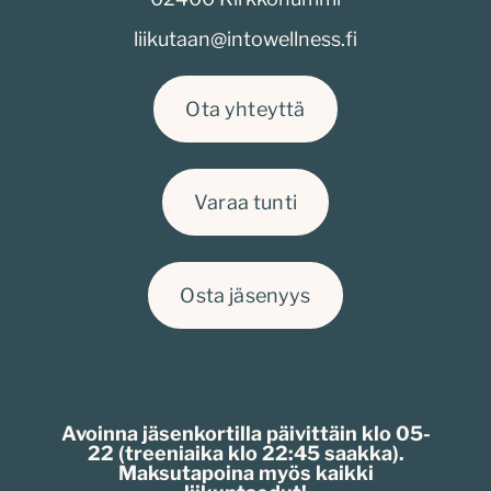
liikutaan@intowellness.fi
Ota yhteyttä
Varaa tunti
Osta jäsenyys
Avoinna jäsenkortilla päivittäin klo 05-
22 (treeniaika klo 22:45 saakka).
Maksutapoina myös kaikki