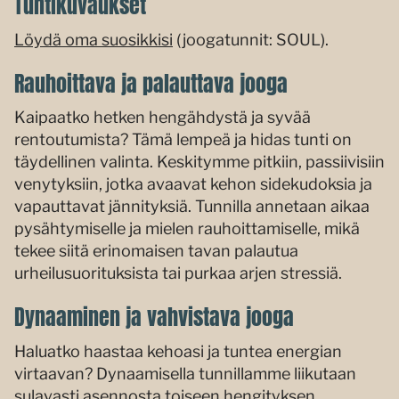
Tuntikuvaukset
Löydä oma suosikkisi
(joogatunnit: SOUL).
Rauhoittava ja palauttava jooga
Kaipaatko hetken hengähdystä ja syvää
rentoutumista? Tämä lempeä ja hidas tunti on
täydellinen valinta. Keskitymme pitkiin, passiivisiin
venytyksiin, jotka avaavat kehon sidekudoksia ja
vapauttavat jännityksiä. Tunnilla annetaan aikaa
pysähtymiselle ja mielen rauhoittamiselle, mikä
tekee siitä erinomaisen tavan palautua
urheilusuorituksista tai purkaa arjen stressiä.
Dynaaminen ja vahvistava jooga
Haluatko haastaa kehoasi ja tuntea energian
virtaavan? Dynaamisella tunnillamme liikutaan
sulavasti asennosta toiseen hengityksen