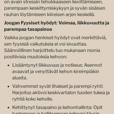
on avain stressin tehokkaaseen lievittämiseen,
parempaan keskittymiskykyyn ja syvän sisäisen
rauhan löytämiseen kiireisen arjen keskellä.
Joogan Fyysiset hyödyt: Voimaa, liikkuvuutta ja
parempaa tasapainoa
Vaikka joogan henkiset hyödyt ovat merkittäviä,
sen fyysisiä vaikutuksia ei voi sivuuttaa.
Säännöllinen harjoittelu tuo mukanaan monia
positiivisia muutoksia kehoon:
Lisääntynyt liikkuvuus ja notkeus: Asennot
avaavat ja venyttävät kehon kireimpiäkin
alueita.
Vahvemmat syvät lihakset ja parempi ryhti:
Harjoitus aktivoi keskivartalon tuoden tukea ja
ryhtiä koko keholle.
Kehittynyt tasapaino ja kehonhallinta: Opit
tuntemaan ja hallitsemaan kehoasi täysin